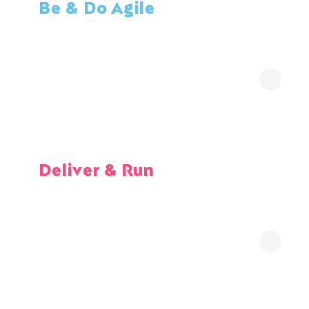
Be & Do Agile
Expertise Product 
management
Beyond Finance
Deliver & Run
Expertise Post-
trade