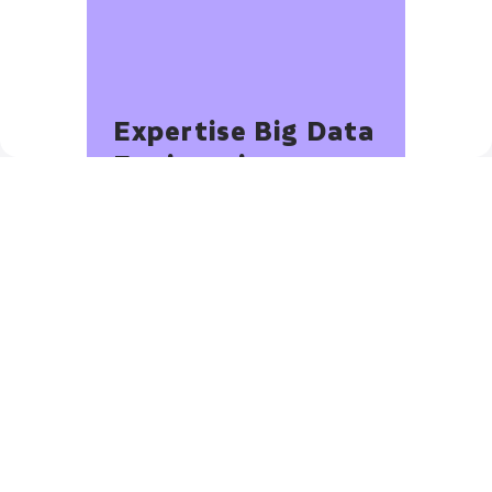
Expertise Big Data 
Engineering
Data & IA
Ingénieur de production 
Support Fixed
accès marché
Expertise Data 
Science