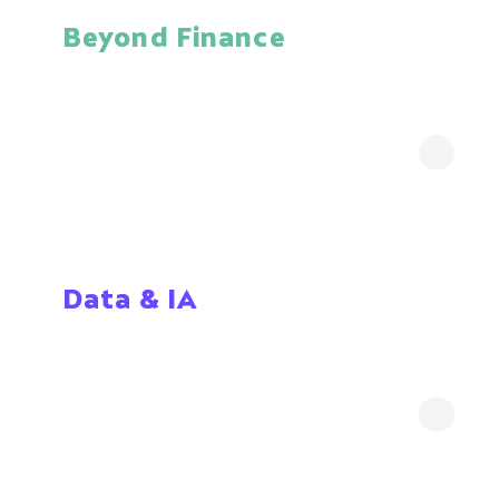
Beyond Finance
Beyond Finance
Expertise Risk & 
Regulatory 
Analytics
Data & IA
Beyond Finance