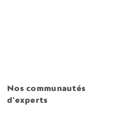
Expertise Agilité
Be & Do Agile!
Nos communautés
Expertise Software 
Craftsmanship
d'experts
Be & Do Agile!