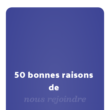
50 bonnes raisons 
de 
nous rejoindre
nous rejoindre