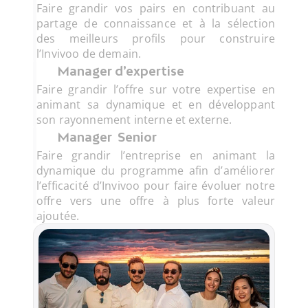
Faire grandir vos pairs en contribuant au 
partage de connaissance et à la sélection 
des meilleurs profils pour construire 
l’Invivoo de demain.
Manager d’expertise
Faire grandir l’offre sur votre expertise en 
animant sa dynamique et en développant 
son rayonnement interne et externe.
Manager  Senior
Faire grandir l’entreprise en animant la 
dynamique du programme afin d’améliorer 
l’efficacité d’Invivoo pour faire évoluer notre 
offre vers une offre à plus forte valeur 
ajoutée.