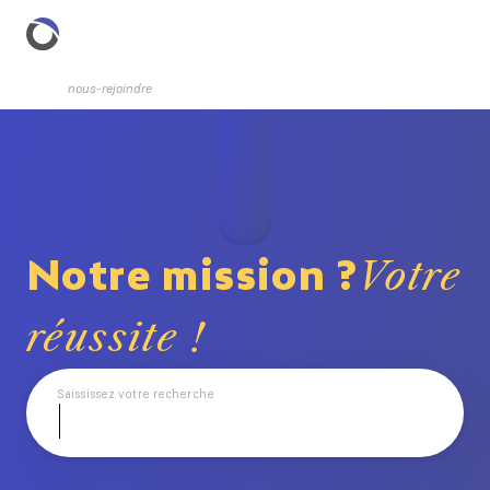
nous-rejoindre
Notre mission ?
Votre 
réussite !
Saississez votre recherche