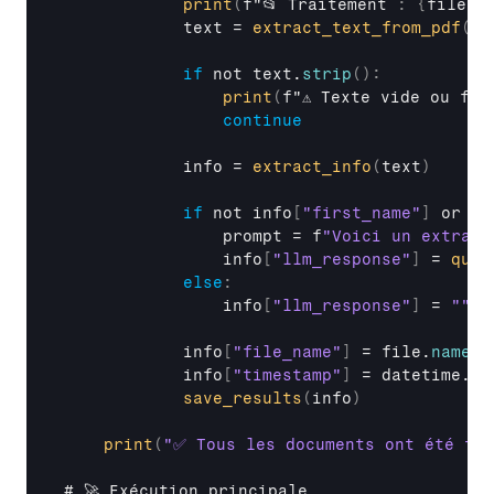
print
(
f
"📂
Traitement 
:
{
file
.
n
text
 = 
extract_text_from_pdf
(
fi
if
not 
text
.
strip
(
)
:
print
(
f
"⚠️
Texte 
vide 
ou 
fic
continue
info
 = 
extract_info
(
text
)
if
not 
info
[
"first_name"
]
or 
no
prompt
 = 
f
"Voici un extrait
info
[
"llm_response"
]
 = 
quer
else
:
info
[
"llm_response"
]
 = 
""
info
[
"file_name"
]
 = 
file
.
name
info
[
"timestamp"
]
 = 
datetime
.
no
save_results
(
info
)
print
(
"✅ Tous les documents ont été tra
# 
🚀 
Exécution 
principale