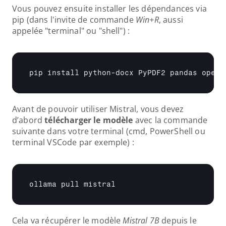
Vous pouvez ensuite installer les dépendances via 
pip (dans l'invite de commande 
Win+R
, aussi 
appelée "terminal" ou "shell") :
pip 
install 
python
-
docx 
PyPDF2 
pandas 
openp
Avant de pouvoir utiliser Mistral, vous devez 
d’abord 
télécharger le modèle
 avec la commande 
suivante dans votre terminal (cmd, PowerShell ou 
terminal VSCode par exemple) :
ollama 
pull 
mistral
Cela va récupérer le modèle 
Mistral 7B
 depuis le 