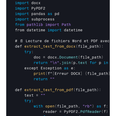
import
docx
import
PyPDF2
import
pandas
as
import
subprocess
from
from 
datetime 
import
datetime
# 
📄 
Lecture 
de 
fichiers 
Word 
et 
PDF 
avec 
g
def 
extract_text_from_docx
(
file_path
)
:
try
:
doc
 = 
docx
.
Document
(
file_path
)
return
"\n"
.
join
(
p
.
text
for
p
in
do
except 
Exception
as
 e
:
print
(
f
"
[
Erreur 
DOCX
]
{
file_path
}
:
return
""
def 
extract_text_from_pdf
(
file_path
)
:
text
 = 
""
try
:
with
open
(
file_path
,
"rb"
)
as
 f
:
reader
 = 
PyPDF2
.
PdfReader
(
f
)