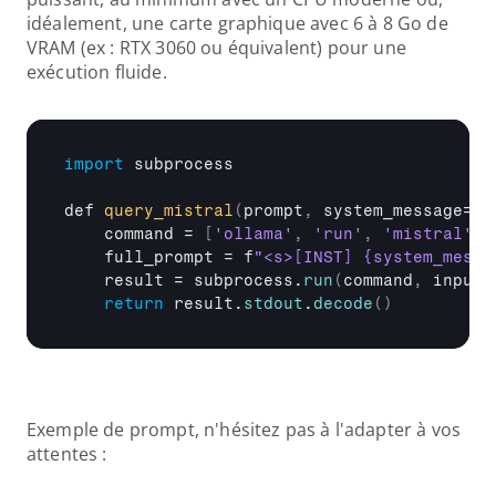
idéalement, une carte graphique avec 6 à 8 Go de 
VRAM (ex : RTX 3060 ou équivalent) pour une 
exécution fluide.
import
subprocess
def 
query_mistral
(
prompt
,
system_message
=
"T
command
 = 
[
'ollama'
,
'run'
,
'mistral'
]
full_prompt
 = 
f
"<s>[INST] {system_messa
result
 = 
subprocess
.
run
(
command
,
input
=
return
result
.
stdout
.
decode
(
)
Exemple de prompt, n'hésitez pas à l'adapter à vos 
attentes :