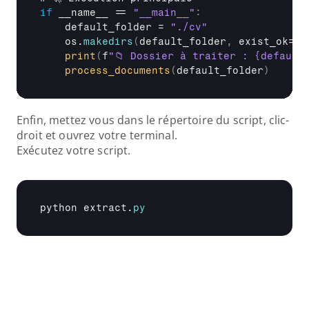
if
__name__
 == 
"__main__"
:
default_folder
 = 
"./cv"
os
.
makedirs
(
default_folder
,
exist_ok
=
Tr
print
(
f
"📁 Dossier à traiter : {default
process_documents
(
default_folder
)
Enfin, mettez vous dans le répertoire du script, clic-
droit et ouvrez votre terminal. 
Exécutez votre script.
python 
extract
.
py