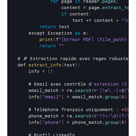
for
page
in
reader
.
pages
:
content
 = 
page
.
extract_text
if
 content
:
text
 += 
content
 + 
"\n"
return
text
except 
Exception
as
 e
:
print
(
f
"[Erreur PDF] {file_path} : 
return
""
# 
🔎 
Extraction 
rapide 
avec 
regex 
robustes
def 
extract_info
(
text
)
:
info
 = 
{
}
    # 
Email 
avec 
contrôle 
d
email_match
 = 
re
.
search
(
r
'[\w\.-]+@[\w\
info
[
"email"
]
 = 
email_match
.
group
(
0
)
if
    # 
Téléphone 
français 
uniquement 
:
 +
33
o
phone_match
 = 
re
.
search
(
r
'(?<!\d)(?:\+3
info
[
"phone"
]
 = 
phone_match
.
group
(
0
)
if
    # 
Profil 
LinkedIn