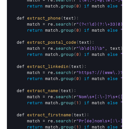
match
 = 
re
.
search
(
r
"[\w\.-]+@[\w\.-]+\.
return
match
.
group
(
0
)
if
match 
else
""
def 
extract_phone
(
text
)
:
match
 = 
re
.
search
(
r
"(?<!\d)(?:\+33|0)[1
return
match
.
group
(
0
)
if
match 
else
""
def 
extract_postal_code
(
text
)
:
match
 = 
re
.
search
(
r
"\b\d{5}\b"
,
text
)
return
match
.
group
(
0
)
if
match 
else
""
def 
extract_linkedin
(
text
)
:
match
 = 
re
.
search
(
r
"https?://(www\.)?li
return
match
.
group
(
0
)
if
match 
else
""
def 
extract_name
(
text
)
:
match
 = 
re
.
search
(
r
"Nom\s*[:\-]?\s*([A-
return
match
.
group
(
1
)
if
match 
else
""
def 
extract_firstname
(
text
)
:
match
 = 
re
.
search
(
r
"Pr[ée]nom\s*[:\-]?\
return
match
.
group
(
1
)
if
match 
else
""