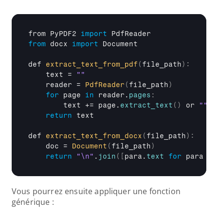
from 
PyPDF2 
import
PdfReader
from
docx 
import
Document
def 
extract_text_from_pdf
(
file_path
)
:
text
 = 
""
reader
 = 
PdfReader
(
file_path
)
for
page
in
reader
.
pages
:
text
 += 
page
.
extract_text
(
)
or 
""
return
text
def 
extract_text_from_docx
(
file_path
)
:
doc
 = 
Document
(
file_path
)
return
"\n"
.
join
(
[
para
.
text
for
 para 
in
Vous pourrez ensuite appliquer une fonction 
générique :