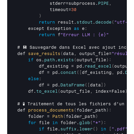
stderr
=
subprocess
.
PIPE
,
timeout
=
30
)
return
result
.
stdout
.
decode
(
"utf-8"
except 
Exception
as
 e
:
return
f
"Erreur LLM : {e}"
# 
💾 
Sauvegarde 
dans 
Excel 
avec 
ajout 
incré
def 
save_results
(
data
,
output_file
=
"résulta
if
os
.
path
.
exists
(
output_file
)
:
df_existing
 = 
pd
.
read_excel
(
output_
df
 = 
pd
.
concat
(
[
df_existing
,
pd
.
Dat
else
:
df
 = 
pd
.
DataFrame
(
[
data
]
)
df
.
to_excel
(
output_file
,
index
=
False
)
# 
🧪 
Traitement 
de 
tous 
les 
fichiers 
d’un 
do
def 
process_documents
(
folder_path
)
:
folder
 = 
Path
(
folder_path
)
for
file
in
folder
.
glob
(
"*"
)
:
if
file
.
suffix
.
lower
(
)
in
[
".pdf"
,