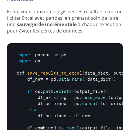
Enfin, vous pouvez enregistrer les résultats dans un 
fichier Excel avec pandas, en prenant soin de faire 
une 
sauvegarde incrémentale
 à chaque exécution 
pour éviter les pertes de données.
import
pandas
as 
pd
import
os
def 
save_results_to_excel
(
data_dict
,
output
df_new
 = 
pd
.
DataFrame
(
[
data_dict
]
)
if
os
.
path
.
exists
(
output_file
)
:
df_existing
 = 
pd
.
read_excel
(
output_
df_combined
 = 
pd
.
concat
(
[
df_existin
else
:
df_combined
 = 
df_new
df_combined
.
to_excel
(
output_file
,
index