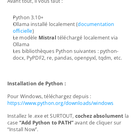
Avant tout, il vous faut :
Python 3.10+
Ollama installé localement (
documentation 
officielle
)
Le modèle 
Mistral
 téléchargé localement via 
Ollama
Les bibliothèques Python suivantes : python-
docx, PyPDF2, re, pandas, openpyxl, tqdm, etc.
Installation de Python : 
Pour Windows, téléchargez depuis : 
https://www.python.org/downloads/windows
Installez le .exe et SURTOUT, 
cochez absolument
 la 
case 
“Add Python to PATH”
 avant de cliquer sur 
“Install Now”.