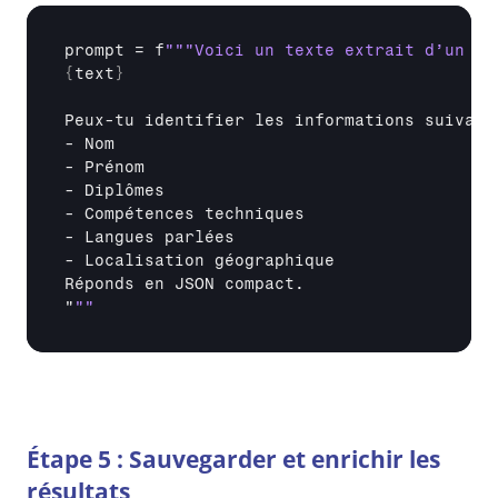
prompt
 = 
f
""
{
text
}
Peux
-
tu 
identifier 
les 
informations 
suivant
- 
Nom
- 
Prénom
- 
Diplômes
- 
Compétences 
techniques
- 
Langues 
parlées
- 
Localisation 
géographique
Réponds 
en 
JSON 
compact
.

"
""
Étape 5 : Sauvegarder et enrichir les 
résultats