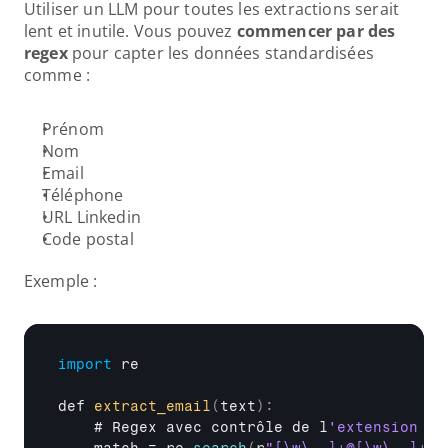
Utiliser un LLM pour toutes les extractions serait 
lent et inutile. Vous pouvez 
commencer par des 
regex
 pour capter les données standardisées 
comme :
Prénom
Nom
Email
Téléphone
URL Linkedin
Code postal
Exemple :
import
re
def 
extract_email
(
text
)
:
    # 
Regex 
avec 
contrôle 
de 
l