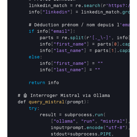
linkedin_match
 = 
re
.
search
(
r
'https?://(
info
[
"linkedin"
]
 = 
linkedin_match
.
group
    # 
Déduction 
prénom
 / 
nom 
depuis 
l
if
info
[
"email"
]
:
parts
 = 
re
.
split
(
r
'[._\-]'
,
info
[
"e
info
[
"first_name"
]
 = 
parts
[
0
]
.
capit
info
[
"last_name"
]
 = 
parts
[
1
]
.
capita
else
:
info
[
"first_name"
]
 = 
""
info
[
"last_name"
]
 = 
""
return
info
# 
🤖 
Interroger 
Mistral 
via 
Ollama
def 
query_mistral
(
prompt
)
:
try
:
result
 = 
subprocess
.
run
(
[
"ollama"
,
"run"
,
"mistral"
]
,
input
=
prompt
.
encode
(
"utf-8"
)
,
stdout
=
subprocess
.
PIPE
,