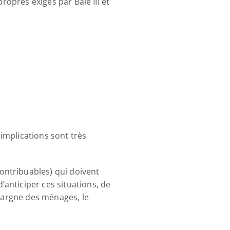
ropres exigés par Bâle III et 
mplications sont très 
ntribuables) qui doivent 
nticiper ces situations, de 
pargne des ménages, le 