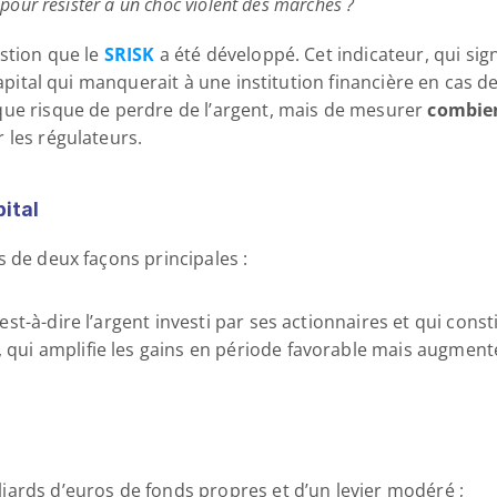
 pour résister à un choc violent des marchés ?
stion que le 
SRISK
 a été développé. Cet indicateur, qui sign
apital qui manquerait à une institution financière en cas de c
ue risque de perdre de l’argent, mais de mesurer 
combien
r les régulateurs.
ital
s de deux façons principales :
c’est-à-dire l’argent investi par ses actionnaires et qui cons
, qui amplifie les gains en période favorable mais augment
liards d’euros de fonds propres et d’un levier modéré ;