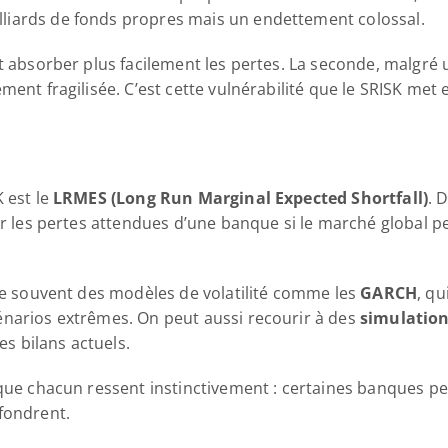
lliards de fonds propres mais un endettement colossal.
t absorber plus facilement les pertes. La seconde, malgré u
ment fragilisée. C’est cette vulnérabilité que le SRISK met 
 est le 
LRMES (Long Run Marginal Expected Shortfall)
. 
mer les pertes attendues d’une banque si le marché global 
se souvent des modèles de volatilité comme les 
GARCH
, q
narios extrêmes. On peut aussi recourir à des 
simulation
es bilans actuels.
 que chacun ressent instinctivement : certaines banques p
fondrent.