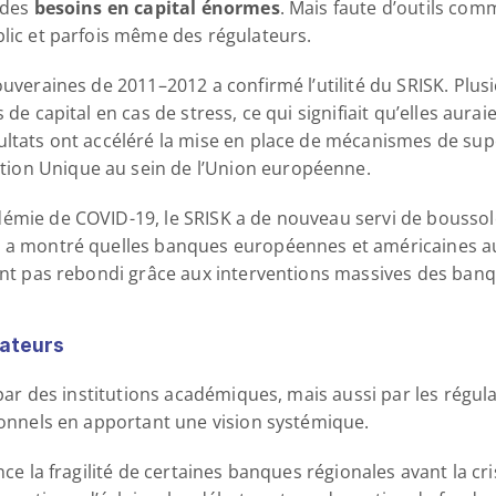
 des 
besoins en capital énormes
. Mais faute d’outils comm
blic et parfois même des régulateurs.
ouveraines de 2011–2012 a confirmé l’utilité du SRISK. Plu
 de capital en cas de stress, ce qui signifiait qu’elles aura
ultats ont accéléré la mise en place de mécanismes de supe
ion Unique au sein de l’Union européenne.
émie de COVID-19, le SRISK a de nouveau servi de boussole
l a montré quelles banques européennes et américaines au
ient pas rebondi grâce aux interventions massives des banq
lateurs
 par des institutions académiques, mais aussi par les régula
tionnels en apportant une vision systémique.
nce la fragilité de certaines banques régionales avant la cr