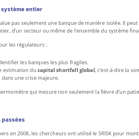
u système entier
’évalue pas seulement une banque de manière isolée. Il peut 
entier, d’un secteur ou même de l’ensemble du système fina
our les régulateurs :
dentifier les banques les plus fragiles.
e estimation du 
capital shortfall global
, c’est-à-dire la 
e dans une crise majeure.
thermomètre qui mesure non seulement la fièvre d’un patient
s passées
hers en 2008, les chercheurs ont utilisé le SRISK pour montr