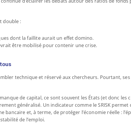
l continue d’éclairer les débats autour des ratios de fonds p
st double :
ues dont la faillite aurait un effet domino.
vrait être mobilisé pour contenir une crise.
 tous
embler technique et réservé aux chercheurs. Pourtant, ses i
que de capital, ce sont souvent les États (et donc les co
drement généralisé. Un indicateur comme le SRISK permet d’a
me bancaire et, à terme, de protéger l’économie réelle : l’é
tabilité de l’emploi.