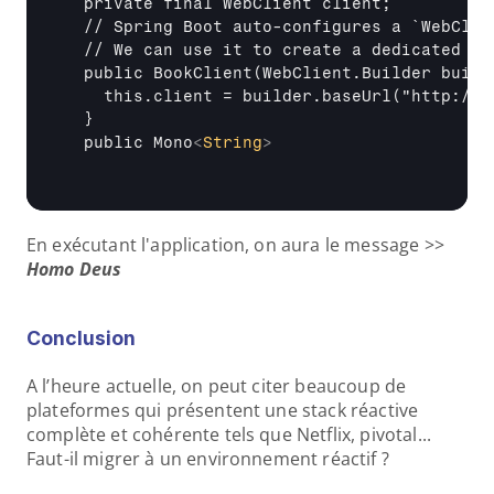
  private final WebClient client; 

  // Spring Boot auto-configures a `WebClie
  // We can use it to create a dedicated `W
  public BookClient(WebClient.Builder builde
    this.client = builder.baseUrl("http://l
  } 

  public Mono
<
String
>
En exécutant l'application, on aura le message >>
Homo Deus
Conclusion
A l’heure actuelle, on peut citer beaucoup de 
plateformes qui présentent une stack réactive 
complète et cohérente tels que Netflix, pivotal... 
Faut-il migrer à un environnement réactif ? 