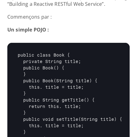
“Building a Reactive RESTful Web Service”. 
Commençons par :
Un simple POJO : 
public class Book { 

  private String title; 

  public Book() { 

  } 

  public Book(String title) { 

    this. title = title; 

  } 

  public String getTitle() { 

    return this. title; 

  } 

  public void setTitle(String title) { 

    this. title = title; 

  } 
