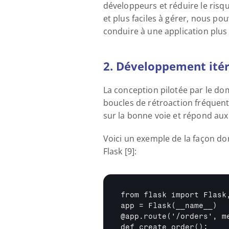
développeurs et réduire le ris
et plus faciles à gérer, nous 
conduire à une application plus 
2. Développement itér
La conception pilotée par le d
boucles de rétroaction fréquent
sur la bonne voie et répond aux
Voici un exemple de la façon do
Flask [9]:
from flask import Flask,
app = Flask(
__name__
)

@app.route('/orders', m
def create_order():
