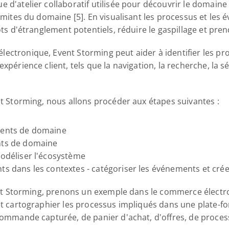
 d'atelier collaboratif utilisée pour découvrir le domaine d
limites du domaine [5]. En visualisant les processus et le
lots d'étranglement potentiels, réduire le gaspillage et pre
ectronique, Event Storming peut aider à identifier les pr
xpérience client, tels que la navigation, la recherche, la sé
nt Storming, nous allons procéder aux étapes suivantes :
ements de domaine
nts de domaine 
modéliser l'écosystème
nts dans les contextes - catégoriser les événements et cré
Event Storming, prenons un exemple dans le commerce élect
 et cartographier les processus impliqués dans une plate-
 commande capturée, de panier d'achat, d'offres, de proces