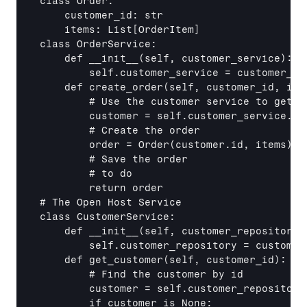
class Order:

    customer_id: str

    items: List
[OrderItem]
class OrderService:

    def 
__init__
(self, customer_service):

        self.customer_service = customer_ser
    def create_order(self, customer_id, item
        # Use the customer service to get t
        customer = self.customer_service.ge
        # Create the order

        order = Order(customer.id, items)

        # Save the order

        # to do

        return order

# The Open Host Service

class CustomerService:

    def 
__init__
(self, customer_repository):
        self.customer_repository = customer_
    def get_customer(self, customer_id):

        # Find the customer by id

        customer = self.customer_repository
        if customer is None:
