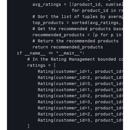
      avg_ratings = 
[(product_id, sum(self.
                     for product_id in rate
      # Sort the list of tuples by average 
      top_products = sorted(avg_ratings, ke
      # Get the recommended products based o
      recommended_products = [p for p in se
      # Return the recommended products

      return recommended_products

if 
__name__
 == "
__main__
":

    # In the Rating Management bounded conte
    ratings = 
[

        Rating(customer_id=1, product_id=1,
        Rating(customer_id=2, product_id=1,
        Rating(customer_id=3, product_id=1,
        Rating(customer_id=1, product_id=2,
        Rating(customer_id=2, product_id=2,
        Rating(customer_id=3, product_id=2,
        Rating(customer_id=1, product_id=3,
        Rating(customer_id=2, product_id=3,
        Rating(customer_id=3, product_id=3,
    ]