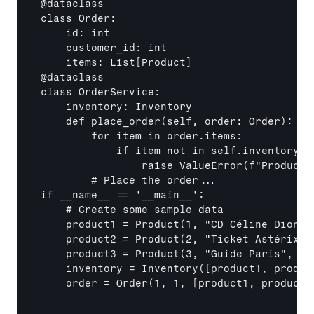
@dataclass

class Order:

    id: int

    customer_id: int

    items: List
[Product]
@dataclass

class OrderService:

    inventory: Inventory

    def place_order(self, order: Order):

        for item in order.items:

            if item not in self.inventory.pr
                raise ValueError(f"Product 
        # Place the order...

if 
__name__
 == '
__main__
':

    # Create some sample data

    product1 = Product(1, "CD Céline Dion", 
    product2 = Product(2, "Ticket Astérix "
    product3 = Product(3, "Guide Paris", "Gu
    inventory = Inventory(
[product1, produc
    order = Order(1, 1, 
[product1, product1