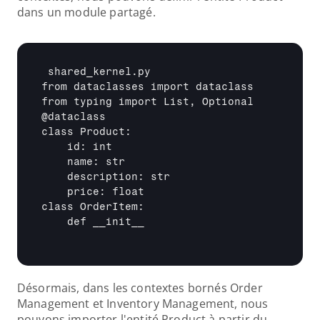
dans un module partagé.
 shared_kernel.py

from dataclasses import dataclass

from typing import List, Optional

@dataclass

class Product:

    id: int

    name: str

    description: str

    price: float

class OrderItem:

    def 
__init__
Désormais, dans les contextes bornés Order 
Management et Inventory Management, nous 
pouvons importer l'entité Product à partir du 