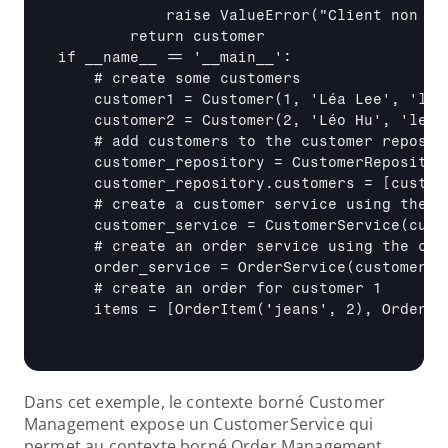
            raise ValueError("Client non tro
        return customer

if 
__name__
 == '
__main__
':

    # create some customers

    customer1 = Customer(1, 'Léa Lee', 'lea.
    customer2 = Customer(2, 'Léo Hu', 'leo.h
    # add customers to the customer reposito
    customer_repository = CustomerRepository
    customer_repository.customers = 
[custom
    # create a customer service using the cu
    customer_service = CustomerService(custo
    # create an order service using the cust
    order_service = OrderService(customer_se
    # create an order for customer 1

    items = 
[OrderItem('jeans', 2), OrderIt
Dans cet exemple, le contexte borné Customer 
Management expose un CustomerService qui 
permet au contexte borné Order Management 