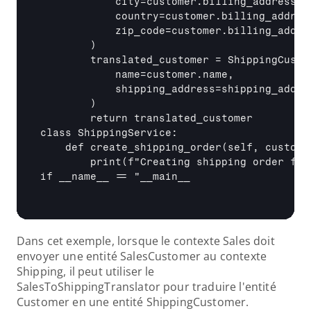
            city=customer.billing_address.ci
            country=customer.billing_address
            zip_code=customer.billing_addres
        )

        translated_customer = ShippingCustom
            name=customer.name,

            shipping_address=shipping_addres
        )

        return translated_customer

class ShippingService:

    def create_shipping_order(self, customer
        print(f"Creating shipping order for
if 
__name__
 == "
__main__
Dans cet exemple, lorsque le contexte Sales doit 
envoyer une entité SalesCustomer au contexte 
Shipping, il peut utiliser le 
SalesToShippingTranslator pour traduire l'entité 
Customer en une entité ShippingCustomer.