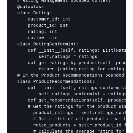
# Rating Management bounded context

@dataclass

class Rating:

    customer_id: int

    product_id: int

    rating: int

    review: str

class RatingConformist:

    def 
__init__
(self, ratings: List
[Rating
        self.ratings = ratings

    def get_ratings_by_product(self, produc
        return 
[rating.rating for rating in
# In the Product Recommendations bounded con
class ProductRecommendations:

    def 
__init__
(self, ratings_conformist: 
        self.ratings_conformist = ratings_co
    def get_recommendations(self, product_i
    # Get the ratings for the product using 
      product_ratings = self.ratings_confor
      # Get a list of all products that hav
      rated_products = set(r.product_id for
      # Calculate the average rating for ea