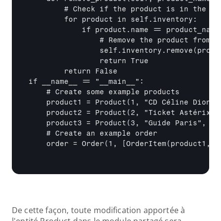
        # Check if the product is in the inv
        for product in self.inventory:

            if product.name == product_name:
                # Remove the product from th
                self.inventory.remove(produc
                return True

        return False

if 
__name__
 == "
__main__
":

    # Create some example products

    product1 = Product(1, "CD Céline Dion", 
    product2 = Product(2, "Ticket Astérix "
    product3 = Product(3, "Guide Paris", "Gu
    # Create an example order

    order = Order(1, 
[OrderItem(product1, 2
De cette façon, toute modification apportée à 