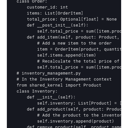
class Order:

    customer_id: int

    items: List
[OrderItem]
    total_price: Optional
[float]
 = None

    def 
__post_init__
(self):

        self.total_price = sum(
[item.produc
    def add_item(self, product: Product, qua
        # Add a new item to the order

        item = OrderItem(product, quantity)

        self.items.append(item)

        # Recalculate the total price of the
        self.total_price = sum(
[item.produc
# inventory_management.py

# In the Inventory Management context 

from shared_kernel import Product

class Inventory:

    def 
__init__
(self):

        self.inventory: List
[Product]
 = []

    def add_product(self, product: Product):
        # Add the product to the inventory

        self.inventory.append(product)

    def remove_product(self, product_name: s