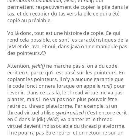
internal.vm.Continuation
, 
yield()
 et 
run()
 qui 
permettent respectivement de copier la pile dans le 
tas, et de recopier du tas vers la pile ce qui a été 
copié au préalable.
Voilà donc, tout est une histoire de copie. Ce qui 
rend cela possible, ce sont les caractéristiques de la 
JVM et de Java. Et oui, dans java on ne manipule pas 
des pointeurs.😉
Attention, 
yield()
 ne marche pas si on a du code 
écrit en C parce qu’il est basé sur les pointeurs. En 
copiant les pointeurs, il n'y a aucune garantie que 
le code fonctionnera lorsque on appelle 
run()
 pour 
revenir. Dans ce cas-là, le thread virtuel ne va pas 
planter, mais il ne va pas non plus pouvoir être 
retiré du thread plateforme. Par exemple, si un 
thread virtuel utilise 
synchronized 
(c’est encore écrit 
en C dans le jdk) 
yield()
 va planter et le thread 
virtuel devient indissociable du thread plateforme. 
Il ne pourra pas être retirer et on retourne sur un 