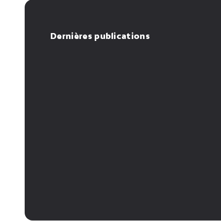
Dernières publications
C'est quoi un Data 
MLOps vs LLMOp
Lake ?
différences et 
du cycle de vie 
LLM