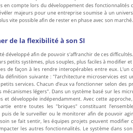
s en compte lors du développement des fonctionnalités co
évéler majeurs pour une entreprise soumise à un univers u
e plus vite possible afin de rester en phase avec son marché
r de la flexibilité à son SI
é développé afin de pouvoir s’affranchir de ces difficultés.
 petits systèmes, plus souples, plus faciles à modifier et 
mes de façon à les rendre interopérables entre eux. L’un d
la définition suivante : "l’architecture microservices es
 petits services. Chacun d’eux va fonctionner selon des pro
mécanismes légers". Dans un système basé sur les micros
es et développée indépendamment. Avec cette approche, l
artie entre toutes les "briques" constituant l’ensembl
uis de le surveiller ou le monitorer afin de pouvoir agir
soin se fait sentir, les équipes projets peuvent modifier 
impacter les autres fonctionnalités. Le système dans son 