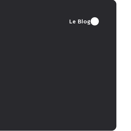
Le Blog
Patterns et pièges du 
SLM : les petits 
cache en production
modèles qui font de 
grandes choses
 