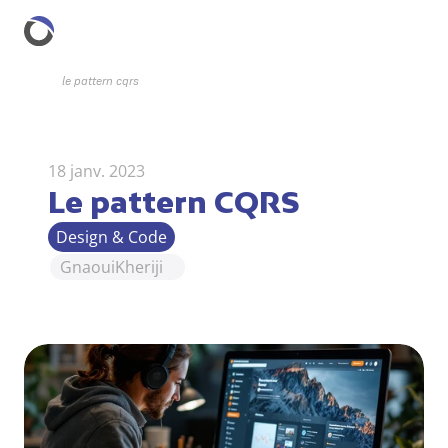
le pattern cqrs
18 janv. 2023
Le pattern CQRS
Design & Code
Gnaoui
Kheriji