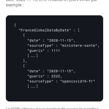
exemple :
{

  "FranceGlobalDataByDate" : [

    {

      "date" : "2020-11-15",

      "sourceType" : "ministere-sante",

      "gueris" : 1111

[...]
    },

    {

      "date" : "2020-11-15",

      "gueris" : 2222,

      "sourceType" : "opencovid19-fr"

[...]