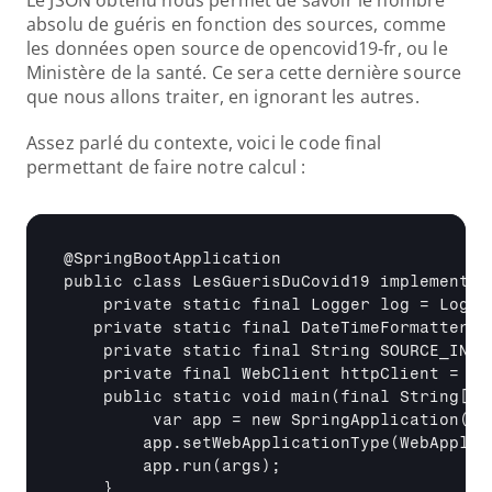
Le JSON obtenu nous permet de savoir le nombre 
absolu de guéris en fonction des sources, comme 
les données open source de opencovid19-fr, ou le 
Ministère de la santé. Ce sera cette dernière source 
que nous allons traiter, en ignorant les autres.
Assez parlé du contexte, voici le code final 
permettant de faire notre calcul :
@SpringBootApplication

public class LesGuerisDuCovid19 implements C
    private static final Logger log = Logge
   private static final DateTimeFormatter D
    private static final String SOURCE_INTE
    private final WebClient httpClient = We
    public static void main(final String[] a
         var app = new SpringApplication(Le
        app.setWebApplicationType(WebApplic
        app.run(args);

    }
