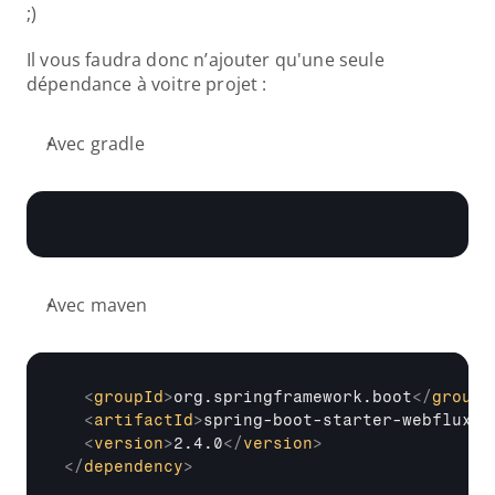
;)
Il vous faudra donc n’ajouter qu'une seule 
dépendance à voitre projet :
Avec gradle
Avec maven
<
groupId
>
org.springframework.boot
</
groupI
<
artifactId
>
spring-boot-starter-webflux
</
<
version
>
2.4.0
</
version
>
</
dependency
>