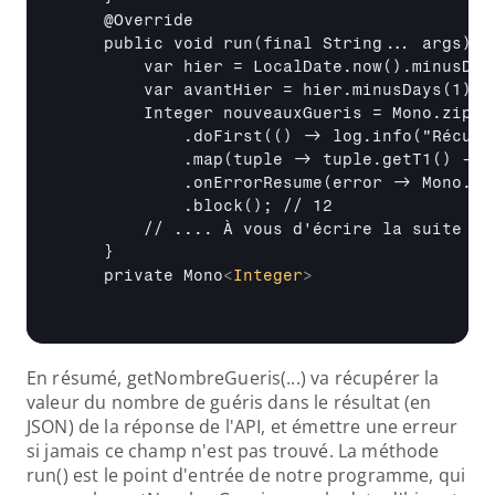
    @Override

    public void run(final String... args) {

        var hier = LocalDate.now().minusDays
        var avantHier = hier.minusDays(1);

        Integer nouveauxGueris = Mono.zip(g
            .doFirst(() -> log.info("Récupé
            .map(tuple -> tuple.getT1() - tu
            .onErrorResume(error -> Mono.fr
            .block(); // 12

        // .... À vous d'écrire la suite ...
    }

    private Mono
<
Integer
>
En résumé, getNombreGueris(...) va récupérer la 
valeur du nombre de guéris dans le résultat (en 
JSON) de la réponse de l'API, et émettre une erreur 
si jamais ce champ n'est pas trouvé. La méthode 
run() est le point d'entrée de notre programme, qui 