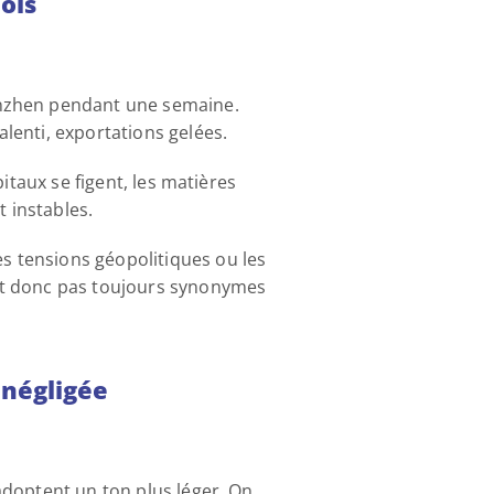
ois 
enzhen pendant une semaine. 
lenti, exportations gelées. 
taux se figent, les matières 
 instables. 
 tensions géopolitiques ou les 
nt donc pas toujours synonymes 
 négligée 
doptent un ton plus léger. On 