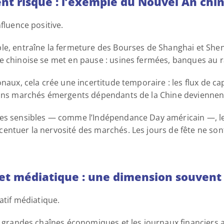
ent risque : l’exemple du Nouvel An chin
fluence positive. 
ple, entraîne la fermeture des Bourses de Shanghai et Sh
e chinoise se met en pause : usines fermées, banques au ra
naux, cela crée une incertitude temporaire : les flux de capi
ains marchés émergents dépendants de la Chine deviennent
es sensibles — comme l’Indépendance Day américain —, les
entuer la nervosité des marchés. Les jours de fête ne so
e et médiatique : une dimension souvent
atif médiatique. 
es grandes chaînes économiques et les journaux financiers a