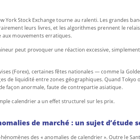
ew York Stock Exchange tourne au ralenti. Les grandes banqu
rement leurs livres, et les algorithmes prennent le relais
e aux mouvements erratiques. 
ur peut provoquer une réaction excessive, simplement pa
ses (Forex), certaines fêtes nationales — comme la Golde
es de liquidité entre zones géographiques. Quand Tokyo o
de façon anormale, faute de contrepartie asiatique. 
le calendrier a un effet structurel sur les prix. 
omalies de marché : un sujet d’étude s
hénomènes des « anomalies de calendrier ». Outre le Santa 