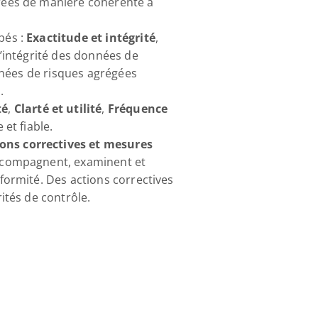
rées de manière cohérente à 
és : 
Exactitude et intégrité
, 
’intégrité des données de 
nnées de risques agrégées 
.
té
, 
Clarté et utilité
, 
Fréquence
et fiable.
ons correctives et mesures 
accompagnent, examinent et 
ormité. Des actions correctives 
ités de contrôle.