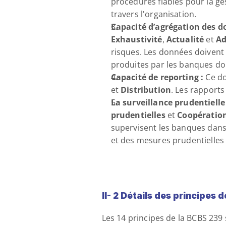
procédures fiables pour la g
travers l'organisation.
Capacité d’agrégation des d
Exhaustivité
, 
Actualité
 et 
Ad
risques. Les données doivent ê
produites par les banques do
Capacité de reporting :
 Ce d
et 
Distribution
. Les rapports
La surveillance prudentielle 
prudentielles
 et 
Coopératio
supervisent les banques dans 
et des mesures prudentielles 
II- 2
Détails des principes 
Les 14 principes de la BCBS 239 