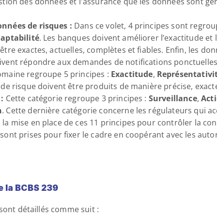
estion des données et l'assurance que les données sont gé
onnées de risques :
 Dans ce volet, 4 principes sont regroup
aptabilité
. Les banques doivent améliorer l’exactitude et l
tre exactes, actuelles, complètes et fiables. Enfin, les do
ivent répondre aux demandes de notifications ponctuelles
omaine regroupe 5 principes : 
Exactitude
, 
Représentativi
 de risque doivent être produits de manière précise, exacte 
:
 Cette catégorie regroupe 3 principes : 
Surveillance
, 
Acti
n
. Cette dernière catégorie concerne les régulateurs qui 
la mise en place de ces 11 principes pour contrôler la conf
sont prises pour fixer le cadre en coopérant avec les autor
de la BCBS 239
sont détaillés comme suit :