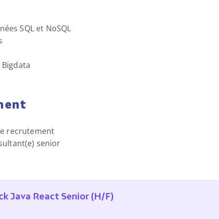
nnées SQL et NoSQL
s
 Bigdata
ment
de recrutement
ultant(e) senior
ck Java React Senior (H/F)