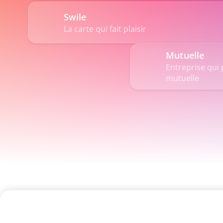
Swile
La carte qui fait plaisir
Mutuelle
Entreprise qui p
mutuelle