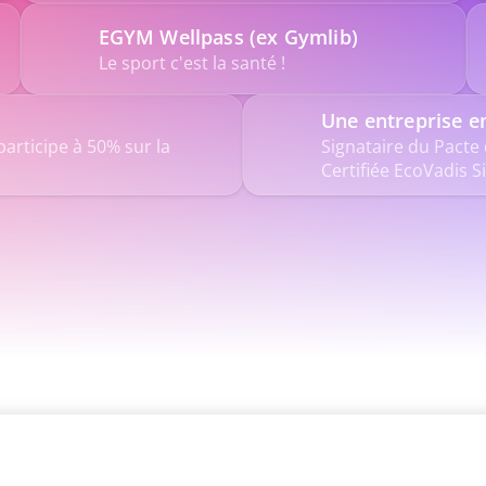
EGYM Wellpass (ex Gymlib)
Le sport c'est la santé !
Une entreprise e
articipe à 50% sur la 
Signataire du Pacte 
Certifiée EcoVadis Si