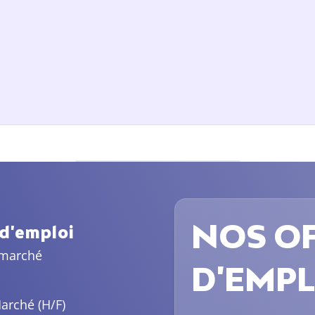
NOS OF
 d'emploi
 marché
D'EMPL
arché (H/F)