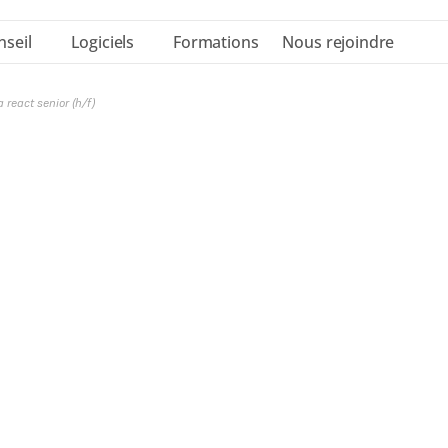
nseil
Logiciels
Formations
Nous rejoindre
 react senior (h/f)
ullstack Java Rea