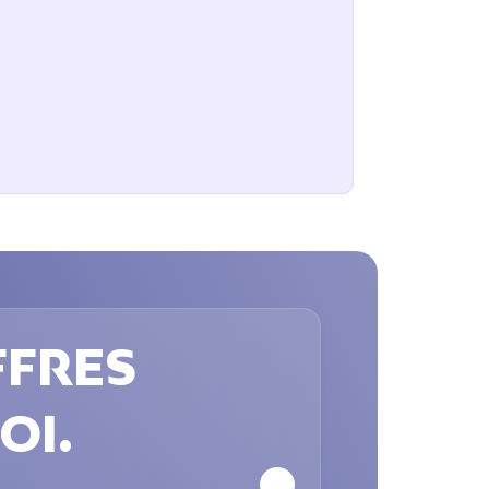
FRES 
OI.