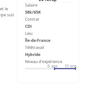
Salaire
t le 
58k/65K
pe suit 
Contrat
CDI
Lieu
Île-de-France
Télétravail
Hybride
Niveau d'expérience
8
 ans
10
 ans