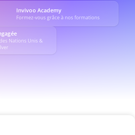
Invivoo Academy
Formez-vous grâce à nos formations
ngagée
des Nations Unis & 
lver