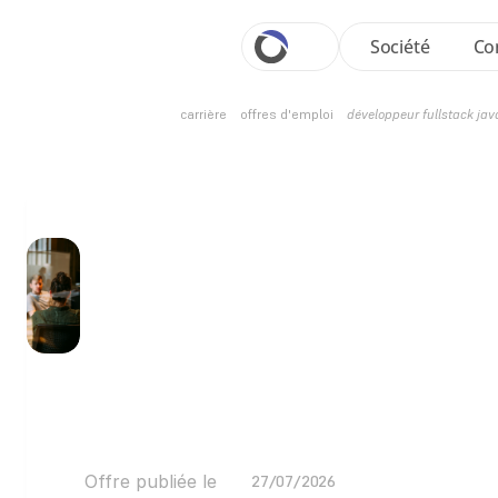
Société
Co
carrière
offres d'emploi
développeur fullstack java
OFFRE 
D'EMPLOI
Développeur f
(H/F)
Offre publiée le
27/07/2026