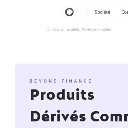
Société
Con
formations
produits dérivés commodities 
BEYOND FINANCE
Produits 
Dérivés Com