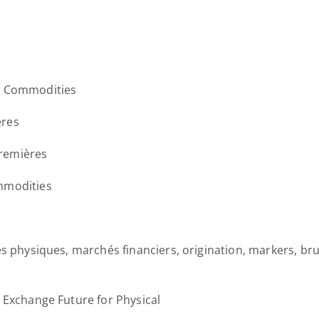
és Commodities
ères
remières
mmodities
s physiques, marchés financiers, origination, markers, bruts
, Exchange Future for Physical