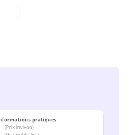
Nos offres
nformations pratiques
(Prix Invivoo)
(Prix public HT)