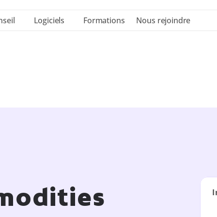
seil
Logiciels
Formations
Nous rejoindre
modities 
I