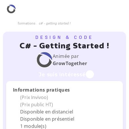
formations
c# - getting started !
DESIGN & CODE
C# - Getting Started !
Animée par
Grow
Together
Je suis intéressé
Informations pratiques
(Prix Invivoo)
(Prix public HT)
Disponible en distanciel
Disponible en présentiel
1 module(s)