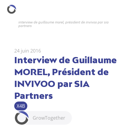
interview de guillaume morel, président de invivoo par sia 
partners
24 juin 2016
Interview de Guillaume 
MOREL, Président de 
INVIVOO par SIA 
Partners
X4B
Grow
Together