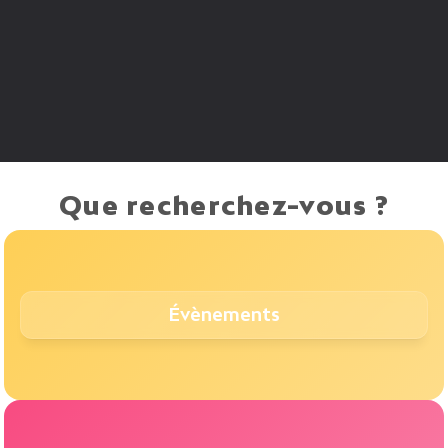
LLM
mé
ba
et
Que recherchez-vous ?
Évènements