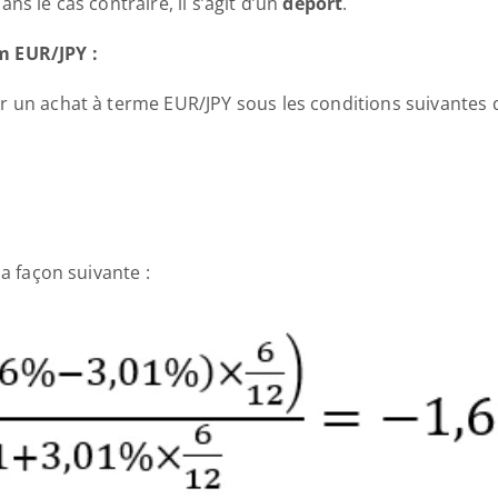
dans le cas contraire, il s’agit d’un 
déport
.
 EUR/JPY : 
 un achat à terme EUR/JPY sous les conditions suivantes 
a façon suivante : 