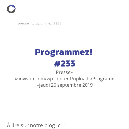
presse
programmez! #233
Programmez! 
#233
Presse
•
ps://www.invivoo.com/wp-content/uploads/Programmez-233
jeudi 26 septembre 2019
•
À lire sur notre blog ici : 